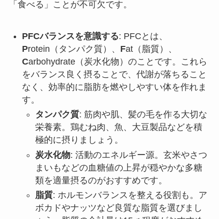
「食べる」ことが不可欠です。
PFCバランスを意識する
: PFCとは、
P
rotein（タンパク質）、
F
at（脂質）、
C
arbohydrate（炭水化物）のことです。これら
をバランス良く摂ることで、代謝が落ちること
なく、効率的に脂肪を燃やしやすい体を作れま
す。
タンパク質
: 筋肉や肌、髪の毛を作る大切な
栄養素。鶏むね肉、魚、大豆製品などを積
極的に摂りましょう。
炭水化物
: 活動のエネルギー源。玄米やさつ
まいもなどの血糖値の上昇が穏やかな多糖
類を適量摂るのがおすすめです。
脂質
: ホルモンバランスを整える役割も。ア
ボカドやナッツなど良質な脂質を選びまし