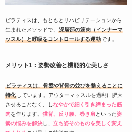
ピラティスは、もともとリハビリテーションから
生まれたメソッドで、
深層部の筋肉（インナーマ
ッスル）と呼吸をコントロールする運動
です。
メリット1：姿勢改善と機能的な美しさ
ピラティスは、骨盤や背骨の並びを整えることに
特化
しています。アウターマッスルを過剰に肥大
させることなく、
し
なやかで細く引き締まった筋
肉
を作ります。
猫背、反り腰、巻き肩
といった
姿
勢の悩みを解決
し、
立ち姿そのものを美しく変え