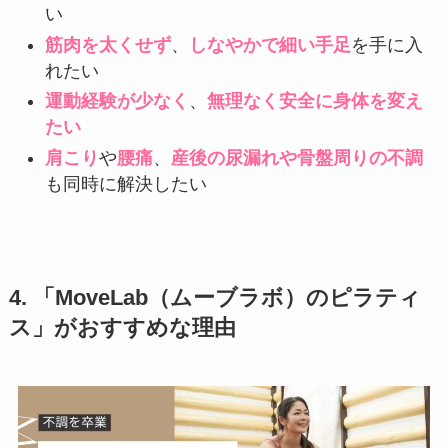
い
筋肉を太くせず
、
しなやかで細い手足
を手に入
れたい
運動経験が少なく
、
無理なく安全に身体を変え
たい
肩こり
や
腰痛
、
産後の尿漏れや骨盤周りの不調
も同時に解決したい
4. 「MoveLab（ムーブラボ）のピラティ
ス」がおすすめな理由