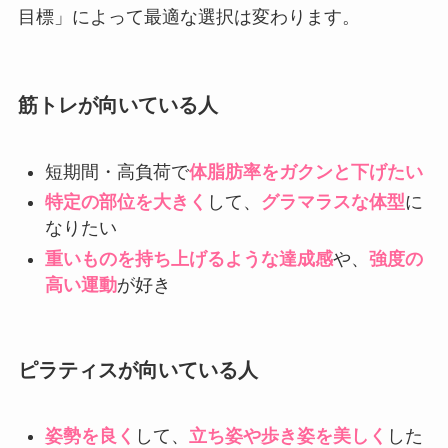
目標」によって最適な選択は変わります。
筋トレが向いている人
短期間・高負荷で
体脂肪率をガクンと下げたい
特定の部位を大きく
して、
グラマラスな体型
に
なりたい
重いものを持ち上げるような達成感
や、
強度の
高い運動
が好き
ピラティスが向いている人
姿勢を良く
して、
立ち姿や歩き姿を美しく
した