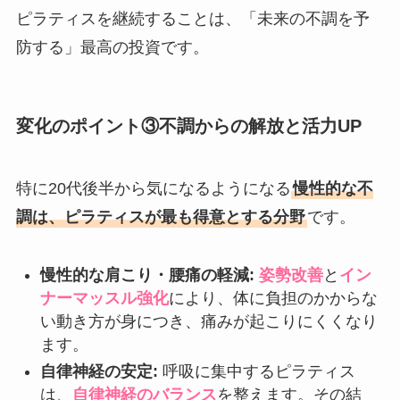
ピラティスを継続することは、「未来の不調を予
防する」最高の投資です。
変化のポイント③不調からの解放と活力UP
特に20代後半から気になるようになる
慢性的な不
調は、ピラティスが最も得意とする分野
です。
慢性的な肩こり・腰痛の軽減:
姿勢改善
と
イン
ナーマッスル強化
により、体に負担のかからな
い動き方が身につき、痛みが起こりにくくなり
ます。
自律神経の安定:
呼吸に集中するピラティス
は、
自律神経のバランス
を整えます。その結