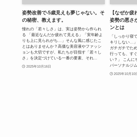
姿勢改善で-5歳見えも夢じゃない。そ
【なぜか疲
の秘密、教えます。
姿勢の悪さ
ンとは
憧れの「若々しさ」は、実は姿勢から作られ
る 「最近なんだか疲れて見える」「実年齢よ
「しっかり寝
りも上に見られがち…」そんな風に感じたこ
キリしない…」
とはありませんか？高価な美容液やファッシ
ガチガチでため
ョンも大切ですが、私たちが目指す「若々し
行っても、す
さ」を決定づけている一番の要素、それ...
い？」 こんに
パーソナルジムM
2025年10月16日
2025年10月10