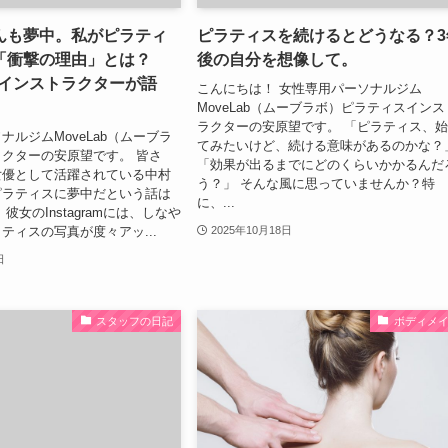
んも夢中。私がピラティ
ピラティスを続けるとどうなる？3
「衝撃の理由」とは？
後の自分を想像して。
abインストラクターが語
こんにちは！ 女性専用パーソナルジム
MoveLab（ムーブラボ）ピラティスインス
ラクターの安原望です。 「ピラティス、
ナルジムMoveLab（ムーブラ
てみたいけど、続ける意味があるのかな？
クターの安原望です。 皆さ
「効果が出るまでにどのくらいかかるんだ
女優として活躍されている中村
う？」 そんな風に思っていませんか？特
ピラティスに夢中だという話は
に、...
彼女のInstagramには、しなや
ティスの写真が度々アッ...
2025年10月18日
日
スタッフの日記
ボディメ