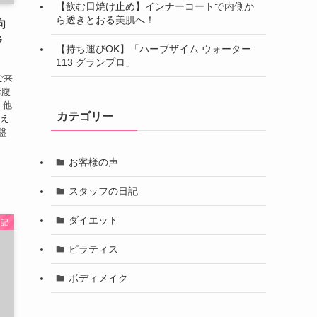
【飲む日焼け止め】インナーコートで内側か
ら透きとおる美肌へ！
向
ラ
【持ち運びOK】「ハーブザイム ウォーター
113 グランプロ」
ご来
お腹
…他
カテゴリー
整え
盤
お客様の声
スタッフの日記
ダイエット
日記
ピラティス
ボディメイク