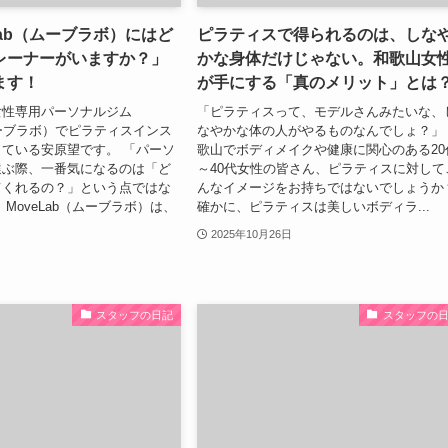
eLab（ムーブラボ）にはど
ピラティスで得られるのは、しな
レーナーがいますか？」
かな身体だけじゃない。和歌山女
ます！
が手にする「真のメリット」とは
女性専用パーソナルジム
「ピラティスって、モデルさんみたいな、
（ムーブラボ）でピラティスインス
なやかな体の人がやるものなんでしょ？」
ている安原望です。 「パーソ
歌山でボディメイクや健康に関心のある20
選ぶ際、一番気になるのは「ど
～40代女性の皆さん、ピラティスに対して
てくれるの？」という点ではな
んなイメージをお持ちではないでしょうか
MoveLab（ムーブラボ）は、
確かに、ピラティスは美しいボディラ...
2025年10月26日
スタッフの日記
スタッフの