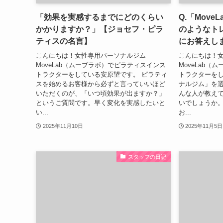
「効果を実感するまでにどのくらい
Q.「Mov
かかりますか？」【ジョセフ・ピラ
のようなト
ティスの名言】
にお答えし
こんにちは！女性専用パーソナルジム
こんにちは！
MoveLab（ムーブラボ）でピラティスインス
MoveLab
トラクターをしている安原望です。 ピラティ
トラクターをし
スを始めるお客様から必ずと言っていいほど
ナルジム」を
いただくのが、「いつ頃効果が出ますか？」
んな人が教え
というご質問です。早く変化を実感したいと
いでしょうか。 
い...
お...
2025年11月10日
2025年11月5日
スタッフの日記