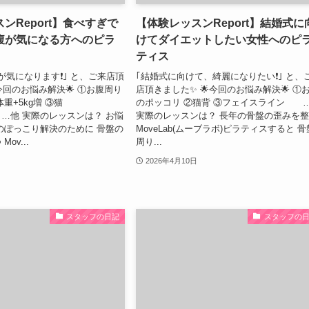
ンReport】食べすぎで
【体験レッスンReport】結婚式に
腹が気になる方へのピラ
けてダイエットしたい女性へのピ
ティス
が気になります❗｣ と、ご来店頂
｢結婚式に向けて、綺麗になりたい❗｣ と、
今回のお悩み解決🌟 ①お腹周り
店頂きました✨ 🌟今回のお悩み解決🌟 ①
重+5kg増 ③猫
のポッコリ ②猫背 ③フェイスライン 
実際のレッスンは？ お悩
実際のレッスンは？ 長年の骨盤の歪みを
のぽっこり解決のために 骨盤の
MoveLab(ムーブラボ)ピラティスすると 骨
ov...
周り...
2026年4月10日
スタッフの日記
スタッフの