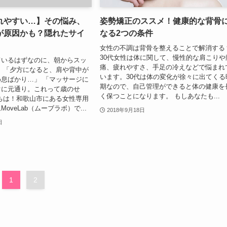
れやすい…】その悩み、
姿勢矯正のススメ！健康的な背骨
が原因かも？隠れたサイ
なる2つの条件
女性の不調は背骨を整えることで解消する
30代女性は体に関して、慢性的な肩こりや
ているはずなのに、朝からスッ
痛、疲れやすさ、手足の冷えなどで悩まれ
 「夕方になると、肩や背中が
います。30代は体の変化が徐々に出てくる
息ばかり…」 「マッサージに
期なので、自己管理ができると体の健康を
ぐに元通り。これって歳のせ
く保つことになります。 もしあなたも...
ちは！和歌山市にある女性専用
oveLab（ムーブラボ）で...
2018年9月18日
日
1
2