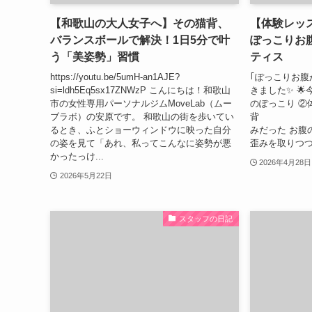
【和歌山の大人女子へ】その猫背、
【体験レッス
バランスボールで解決！1日5分で叶
ぽっこりお
う「美姿勢」習慣
ティス
https://youtu.be/5umH-an1AJE?
｢ぽっこりお腹
si=ldh5Eq5sx17ZNWzP こんにちは！和歌山
きました✨ 🌟
市の女性専用パーソナルジムMoveLab（ムー
のぽっこり ②体
ブラボ）の安原です。 和歌山の街を歩いてい
背 …他 
るとき、ふとショーウィンドウに映った自分
みだった お腹
の姿を見て「あれ、私ってこんなに姿勢が悪
歪みを取りつつ M
かったっけ...
2026年4月28日
2026年5月22日
スタッフの日記