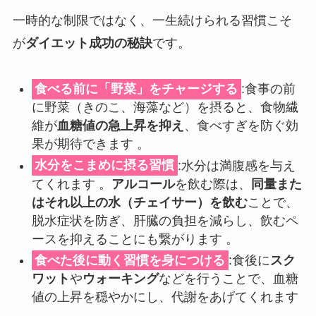
一時的な制限ではなく、一生続けられる習慣こそ
が
ダイエット成功の秘訣
です。
食べる前に「野菜」をチャージする
:食事の前
に野菜（きのこ、海藻など）を摂ると、食物繊
維が
血糖値の急上昇を抑え
、食べすぎを防ぐ効
果が期待できます 。
水分をこまめに摂る習慣
:水分は満腹感を与え
てくれます 。
アルコール
を飲む際は、
同量また
はそれ以上の水（チェイサー）を飲む
ことで、
脱水症状を防ぎ、肝臓の負担を減らし、飲むペ
ースを抑えることにも繋がります 。
食べた後に動く習慣を身につける
:食後に
スク
ワット
や
ウォーキング
などを行うことで、血糖
値の上昇を穏やかにし、代謝をあげてくれます
。