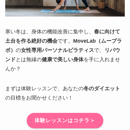
寒い冬は、身体の機能改善に集中し、
春に向けて
土台を作る絶好の機会
です。
MoveLab（ムーブラ
ボ）
の
女性専用パーソナルピラティス
で、
リバウ
ンド
とは無縁の
健康で美しい身体
を手に入れませ
んか？
まずは体験レッスンで、あなたの
冬のダイエット
の目標をお聞かせください！
体験レッスンはコチラ＞