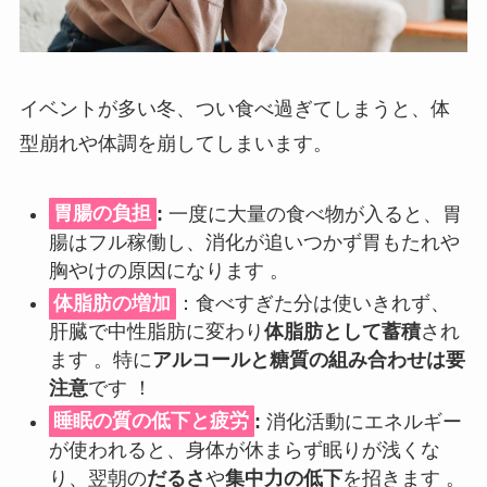
イベントが多い冬、つい食べ過ぎてしまうと、体
型崩れや体調を崩してしまいます。
胃腸の負担
:
一度に大量の食べ物が入ると、胃
腸はフル稼働し、消化が追いつかず胃もたれや
胸やけの原因になります 。
体脂肪の増加
：食べすぎた分は使いきれず、
肝臓で中性脂肪に変わり
体脂肪として蓄積
され
ます 。特に
アルコールと糖質の組み合わせは要
注意
です ！
睡眠の質の低下と疲労
:
消化活動にエネルギー
が使われると、身体が休まらず眠りが浅くな
り、翌朝の
だるさ
や
集中力の低下
を招きます 。