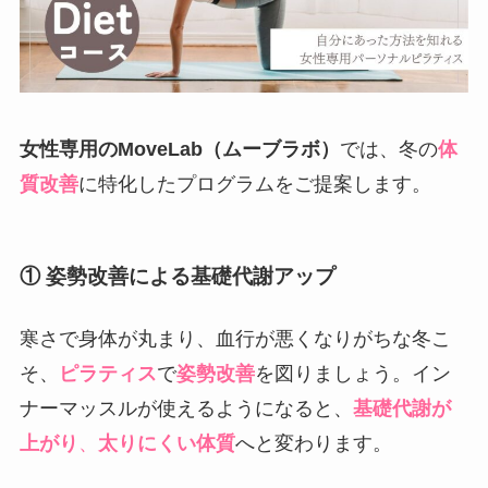
女性専用のMoveLab（ムーブラボ）
では、冬の
体
質改善
に特化したプログラムをご提案します。
① 姿勢改善による基礎代謝アップ
寒さで身体が丸まり、血行が悪くなりがちな冬こ
そ、
ピラティス
で
姿勢改善
を図りましょう。イン
ナーマッスルが使えるようになると、
基礎代謝が
上がり
、
太りにくい体質
へと変わります。